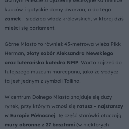
Górnym Mieście znajdziemy secesyjne kamienice
kupców i gotyckie domy dworzan, a do tego
zamek
- siedziba władz królewskich, w której dziś
mieści się parlament.
Górne Miasto to również 45-metrowa wieża Pikk
Herman,
złoty sobór Aleksandra Newskiego
oraz luterańska katedra NMP
. Warto zajrzeć do
tutejszego muzeum marcepanu, jako że słodycz
ta jest jednym z symboli Tallina.
W centrum Dolnego Miasta znajduje się duży
rynek, przy którym wznosi się
ratusz - najstarszy
w Europie Północnej
. Tę część starówki otaczają
mury obronne z 27 basztami
(w niektórych