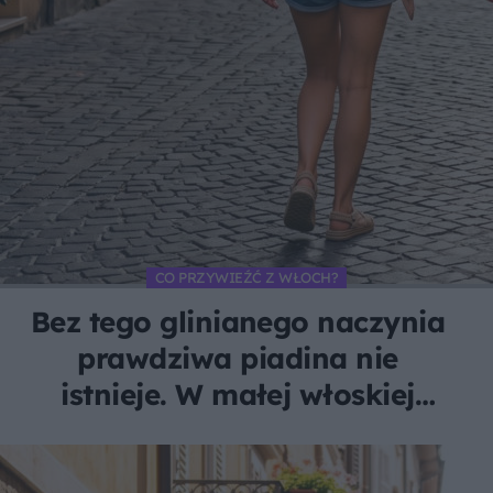
CO PRZYWIEŹĆ Z WŁOCH?
Bez tego glinianego naczynia
prawdziwa piadina nie
istnieje. W małej włoskiej
wiosce robi je tylko jedna
rodzina