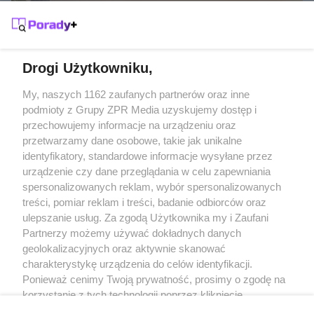
SŁOŃCE POD RĘKĄ
Gdzie na wakacje w listopadzie?
Drogi Użytkowniku,
Żaden utwór zamieszczony w serwisie nie może być powielany i
My, naszych 1162 zaufanych partnerów oraz inne
rozpowszechniany lub dalej rozpowszechniany w jakikolwiek sposób
podmioty z Grupy ZPR Media uzyskujemy dostęp i
(w tym także elektroniczny lub mechaniczny) na jakimkolwiek polu
przechowujemy informacje na urządzeniu oraz
eksploatacji w jakiejkolwiek formie, włącznie z umieszczaniem w
Internecie bez pisemnej zgody właściciela praw. Jakiekolwiek użycie
przetwarzamy dane osobowe, takie jak unikalne
lub wykorzystanie utworów w całości lub w części z naruszeniem
identyfikatory, standardowe informacje wysyłane przez
prawa, tzn. bez właściwej zgody, jest zabronione pod groźbą kary i
może być ścigane prawnie.
urządzenie czy dane przeglądania w celu zapewniania
spersonalizowanych reklam, wybór spersonalizowanych
treści, pomiar reklam i treści, badanie odbiorców oraz
ulepszanie usług. Za zgodą Użytkownika my i Zaufani
Partnerzy możemy używać dokładnych danych
geolokalizacyjnych oraz aktywnie skanować
charakterystykę urządzenia do celów identyfikacji.
O nas
Ponieważ cenimy Twoją prywatność, prosimy o zgodę na
korzystanie z tych technologii poprzez kliknięcie
Informacje prawne
„Akceptuję”. Zgoda jest dobrowolna i zawsze możesz ją