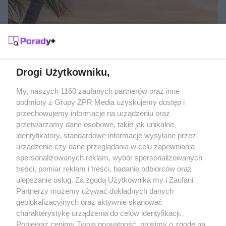
SŁOŃCE POD RĘKĄ
Gdzie na wakacje w listopadzie?
Drogi Użytkowniku,
Żaden utwór zamieszczony w serwisie nie może być powielany i
My, naszych 1160 zaufanych partnerów oraz inne
rozpowszechniany lub dalej rozpowszechniany w jakikolwiek sposób
podmioty z Grupy ZPR Media uzyskujemy dostęp i
(w tym także elektroniczny lub mechaniczny) na jakimkolwiek polu
przechowujemy informacje na urządzeniu oraz
eksploatacji w jakiejkolwiek formie, włącznie z umieszczaniem w
Internecie bez pisemnej zgody właściciela praw. Jakiekolwiek użycie
przetwarzamy dane osobowe, takie jak unikalne
lub wykorzystanie utworów w całości lub w części z naruszeniem
identyfikatory, standardowe informacje wysyłane przez
prawa, tzn. bez właściwej zgody, jest zabronione pod groźbą kary i
może być ścigane prawnie.
urządzenie czy dane przeglądania w celu zapewniania
spersonalizowanych reklam, wybór spersonalizowanych
treści, pomiar reklam i treści, badanie odbiorców oraz
ulepszanie usług. Za zgodą Użytkownika my i Zaufani
Partnerzy możemy używać dokładnych danych
geolokalizacyjnych oraz aktywnie skanować
charakterystykę urządzenia do celów identyfikacji.
O nas
Ponieważ cenimy Twoją prywatność, prosimy o zgodę na