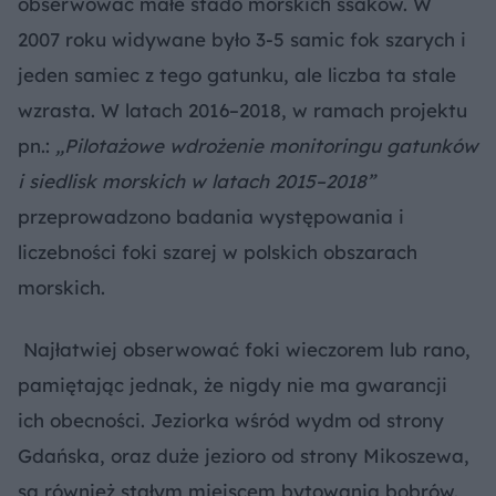
obserwować małe stado morskich ssaków. W
2007 roku widywane było 3-5 samic fok szarych i
jeden samiec z tego gatunku, ale liczba ta stale
wzrasta. W latach 2016–2018, w ramach projektu
pn.:
„Pilotażowe wdrożenie monitoringu gatunków
i siedlisk morskich w latach 2015–2018”
przeprowadzono badania występowania i
liczebności foki szarej w polskich obszarach
morskich.
Najłatwiej obserwować foki wieczorem lub rano,
pamiętając jednak, że nigdy nie ma gwarancji
ich obecności. Jeziorka wśród wydm od strony
Gdańska, oraz duże jezioro od strony Mikoszewa,
są również stałym miejscem bytowania bobrów.