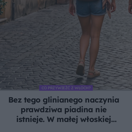
CO PRZYWIEŹĆ Z WŁOCH?
Bez tego glinianego naczynia
prawdziwa piadina nie
istnieje. W małej włoskiej
wiosce robi je tylko jedna