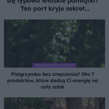
się typowo włoskie pamiątki?
Ten port kryje sekret
pachnący czarnym złotem
PIELGRZYMKOWY SZCZYT
Pielgrzymka bez zmęczenia? Oto 7
produktów, które dadzą Ci energię na
cały szlak