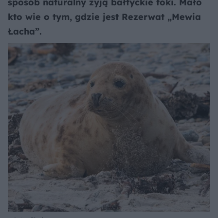
sposób naturalny żyją bałtyckie foki. Mało
kto wie o tym, gdzie jest Rezerwat „Mewia
Łacha”.