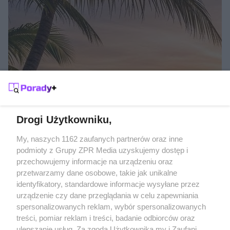
SŁOŃCE POD RĘKĄ
Gdzie na wakacje w listopadzie?
Drogi Użytkowniku,
Żaden utwór zamieszczony w serwisie nie może być powielany i
My, naszych 1162 zaufanych partnerów oraz inne
rozpowszechniany lub dalej rozpowszechniany w jakikolwiek sposób
podmioty z Grupy ZPR Media uzyskujemy dostęp i
(w tym także elektroniczny lub mechaniczny) na jakimkolwiek polu
przechowujemy informacje na urządzeniu oraz
eksploatacji w jakiejkolwiek formie, włącznie z umieszczaniem w
Internecie bez pisemnej zgody właściciela praw. Jakiekolwiek użycie
przetwarzamy dane osobowe, takie jak unikalne
lub wykorzystanie utworów w całości lub w części z naruszeniem
identyfikatory, standardowe informacje wysyłane przez
prawa, tzn. bez właściwej zgody, jest zabronione pod groźbą kary i
może być ścigane prawnie.
urządzenie czy dane przeglądania w celu zapewniania
spersonalizowanych reklam, wybór spersonalizowanych
treści, pomiar reklam i treści, badanie odbiorców oraz
ulepszanie usług. Za zgodą Użytkownika my i Zaufani