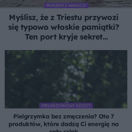
PAMIĄTKI Z WAKACJI
Myślisz, że z Triestu przywozi
się typowo włoskie pamiątki?
Ten port kryje sekret
pachnący czarnym złotem
PIELGRZYMKOWY SZCZYT
Pielgrzymka bez zmęczenia? Oto 7
produktów, które dadzą Ci energię na
cały szlak