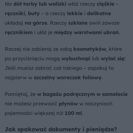
Na
dół torby lub walizki
włóż rzeczy
ciężkie
–
ręczniki
,
buty
– a rzeczy
lekkie
i
delikatne
układaj
na górze
. Rzeczy
szklane
owiń zawsze
ręcznikiem
i ułóż je
między warstwami ubrań
.
Raczej nie zabieraj ze sobą
kosmetyków
, które
po przyciśnięciu mogą
wybuchnąć
lub
wylać się
!
Jeśli musisz zabrać coś takiego – zapakuj to
najpierw w
szczelny woreczek foliowy
.
Pamiętaj, że
w bagażu podręcznym w samolocie
nie możesz przewozić
płynów
w naczyniach
pojemności większej niż
100 ml
.
Jak spakować dokumenty i pieniądze?