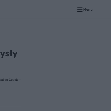
Menu
ysły
daj do Google