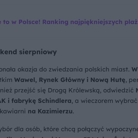
 to w Polsce! Ranking najpiękniejszych pla
ekend sierpniowy
onała okazja do zwiedzania polskich miast.
W
stkim
Wawel, Rynek Główny i Nową Hutę
, pe
wnież przejść się Drogą Królewską, odwiedzić
 i fabrykę Schindlera
, a wieczorem wybrać
 kawiarni
na Kazimierzu
.
bór dla osób, które chcą połączyć wypoczyn