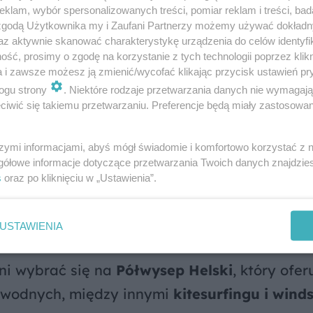
i nad morzem
klam, wybór spersonalizowanych treści, pomiar reklam i treści, bad
 zgodą Użytkownika my i Zaufani Partnerzy możemy używać dokład
az aktywnie skanować charakterystykę urządzenia do celów identyfi
 idealne miejsce na uprawianie sportów wodn
ść, prosimy o zgodę na korzystanie z tych technologii poprzez klikn
nająć jacht lub łódź i wyruszyć w rejs po Kr
a i zawsze możesz ją zmienić/wycofać klikając przycisk ustawień pr
ogu strony
. Niektóre rodzaje przetwarzania danych nie wymagaj
ybrać się na spływ rzeką Krutynią. Warto prz
iwić się takiemu przetwarzaniu. Preferencje będą miały zastosowanie
 przykład
Twierdzę Boyen
i
Park Dzikich Zwi
szymi informacjami, abyś mógł świadomie i komfortowo korzystać z
gółowe informacje dotyczące przetwarzania Twoich danych znajdzi
s
oraz po kliknięciu w „Ustawienia”.
gie, piaszczyste plaże Bałtyku
. Warto wybra
Dębki, Rowy lub do Łeby
, słynącej z ruchom
USTAWIENIA
 zapierające dech w piersiach widoki na morz
ni wybrać się na
Półwysep Helski
, który ofer
 wodnych, między innymi
kitesurfingu i wind