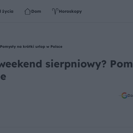
l życia
Dom
Horoskopy
Pomysły na krótki urlop w Polsce
 weekend sierpniowy? Pom
ce
Do