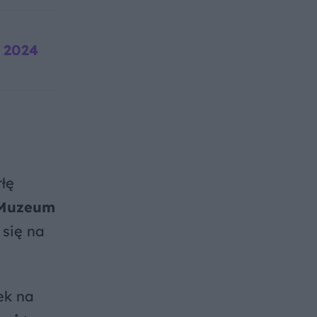
ż 2024
rłę
Muzeum
 się na
ek na