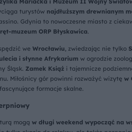
zylika Mariacka i Muzeum II Wojny Świato
zyciąga turystów
najdłuższym drewnianym m
Cassino. Gdynia to nowoczesne miasto z ciek
ręt-muzeum ORP Błyskawica
.
 spędzić we
Wrocławiu
, zwiedzając nie tylko
S
tulecia i słynne Afrykarium
w ogrodzie zoolo
ny Śląsk.
Zamek Książ
i tajemnicze podziemn
ionu. Miłośnicy gór powinni rozważyć wizytę
w 
fascynujące formacje skalne.
ierpniowy
naturą mogą
w długi weekend wypocząć na w