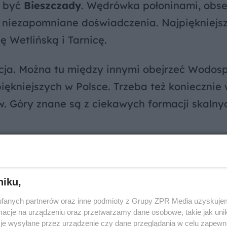
ą być
Bieszczady
. Wędrówka połoninami, obs
to niezapomniane doświadczenia. Najpiękniejs
ę Wetlińską i Tarnicę.
cja. Można tu między innymi obejrzeć Wodos
ękniejszych w Polsce. Trzeba też koniecznie
w. Góry znane są z ciekawych formacji skalnyc
zne atrakcje w Tyliczu i Muszynie. Niewiel
niku,
fanych partnerów oraz inne podmioty z Grupy ZPR Media uzyskujem
cje na urządzeniu oraz przetwarzamy dane osobowe, takie jak unika
je wysyłane przez urządzenie czy dane przeglądania w celu zapewn