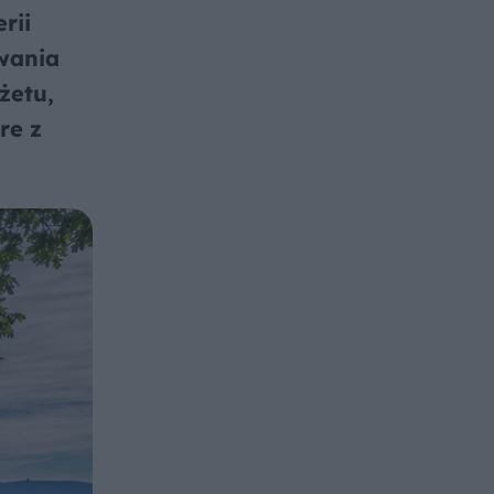
rii
ywania
żetu,
re z