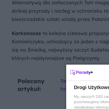
Alternatywą dla zatłoczonych Tatr mog
dzikiej przyrody i nocleg w schronisku 
bieszczadzkie szlaki wiodą przez Połonin
Karkonosze
to kolejna ciekawa propozy
Kamieńczyka, uchodzący za jeden z najpi
się na Śnieżkę, najwyższy szczyt Sudetó
których najsłynniejsze są Pielgrzymy.
Polecany
Tajemnicze wulkanic
Drogi Użytkow
artykuł:
turystów o nich …
My, naszych 1162 zau
przechowujemy informa
standardowe informac