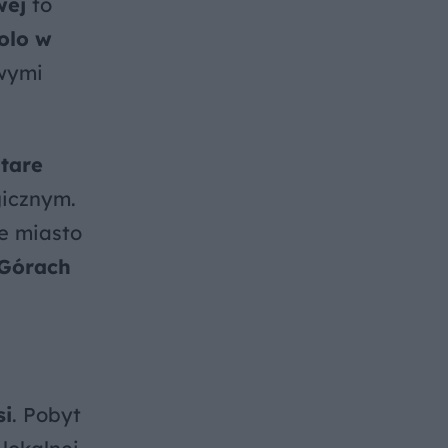
wej
to
olo w
awymi
tare
gicznym.
e miasto
Górach
si
. Pobyt