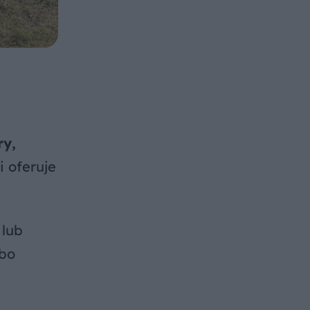
ry,
i oferuje
 lub
lbo