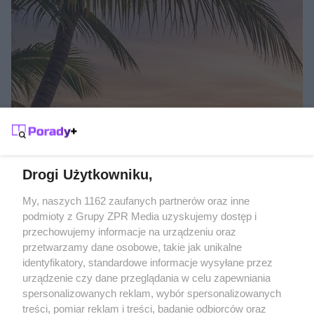
SŁOŃCE POD RĘKĄ
Gdzie na wakacje w listopadzie?
Drogi Użytkowniku,
Żaden utwór zamieszczony w serwisie nie może być powielany i
My, naszych 1162 zaufanych partnerów oraz inne
rozpowszechniany lub dalej rozpowszechniany w jakikolwiek sposób
podmioty z Grupy ZPR Media uzyskujemy dostęp i
(w tym także elektroniczny lub mechaniczny) na jakimkolwiek polu
przechowujemy informacje na urządzeniu oraz
eksploatacji w jakiejkolwiek formie, włącznie z umieszczaniem w
Internecie bez pisemnej zgody właściciela praw. Jakiekolwiek użycie
przetwarzamy dane osobowe, takie jak unikalne
lub wykorzystanie utworów w całości lub w części z naruszeniem
identyfikatory, standardowe informacje wysyłane przez
prawa, tzn. bez właściwej zgody, jest zabronione pod groźbą kary i
może być ścigane prawnie.
urządzenie czy dane przeglądania w celu zapewniania
spersonalizowanych reklam, wybór spersonalizowanych
treści, pomiar reklam i treści, badanie odbiorców oraz