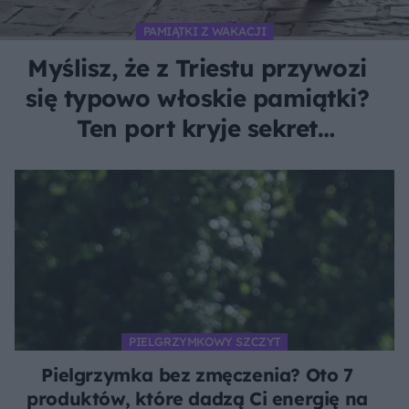
PAMIĄTKI Z WAKACJI
Myślisz, że z Triestu przywozi
się typowo włoskie pamiątki?
Ten port kryje sekret
pachnący czarnym złotem
PIELGRZYMKOWY SZCZYT
Pielgrzymka bez zmęczenia? Oto 7
produktów, które dadzą Ci energię na